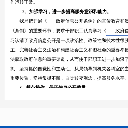
作运转正常。
2
、加强学习，进一步提高服务意识和能力。
我局把开展《
政府信息公开条例
》的宣传教育和
《条例》的重要环节，要求干部职工认真学习《
政府
习认清了政府信息公开是一项政治性、政策性和技术性很
主、完善社会主义法治和构建社会主义和谐社会的重要举
法获取政府信息的重要渠道，从而使干部职工进一步加深
抓、坚持抓的自觉性和主动性。从局领导到机关各科室的
重要位置，坚持常抓不懈，自觉转变观念，提高服务水平
3
、规范操作，保证信息公开质量
我局严格遵循政府信息公开基本原则，本着
“
公开是原
涉密不公开
”
的要求，注重防止搞形式主义和应付式的工作
注重实效，有利监督
”
。经常性工作定期公开、阶段性工作
认真学习有关要求，积极借鉴兄弟单位好的做法，加强和