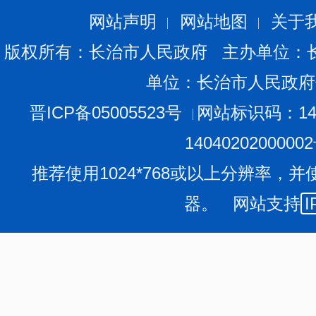
信息公开工作办公室提出的问题迅速改进。
网站声明
网站地图
关于
4
、创新公开形式，提高公开实效。
版权所有：长治市人民政府 主办单位：
我局以市政府信息公开平台为依托和主要渠道，在实
单位：长治市人民政府
公开形式上，我局的门户网站发挥着重要作用，以推进政
晋ICP备05005523号
网站标识码：140
流为目标，设置了分局简介、组织机构、信息公开
、
工作
作、职工之家、互动交流、专题报道、在线办事等版块，
1404020200000
线公路路况信息，了解社情民意，及时对来访信件进行传
推荐使用1024*768或以上分辨率，并
行了改版，以更好地推进信息公开工作顺利进行。
器。 网站支持
I
与此同时，我们充分利用公众媒体扩大信息公开的受
人参加《交通热线》、《党风政风热线》节目，通报分局
听取群众意见建议，并将有关问题记录，由相关部门落实
实、件件有回音。2016年还参加了政府在线访谈节目，与
在此基础上，我们还创办有《长治公路》内部信息小