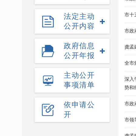
法定主动
市十
公开内容
市政
政府信息
龚孟
公开年报
全市
主动公开
深入
事项清单
势和
依申请公
市政
开
市领
龚孟