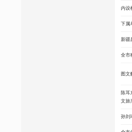
内设
下属
新疆
全市
图文
陈耳
文旅
孙刘