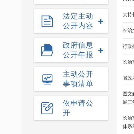
法定主动
支持
公开内容
长治
政府信息
行政
公开年报
长治
主动公开
省政
事项清单
图文
依申请公
展三
开
长治
体系