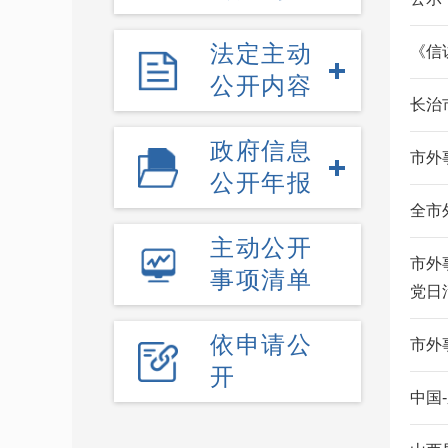
法定主动
《信
公开内容
长治
政府信息
市外
公开年报
全市
主动公开
市外
事项清单
党日
依申请公
市外
开
中国