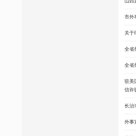
山西
市外
关于
全省
全省
驻美
信诈
长治
外事