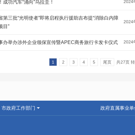
2024
！成功汽车“涌向”乌拉圭！
省第三批“光明使者”即将启程执行援助吉布提“消除白内障
2024
项目”
2024
事办举办涉外企业领保宣传暨APEC商务旅行卡发卡仪式
1
2
3
4
5
尾页
共27页 
市政府工作部门
政府直属事业单