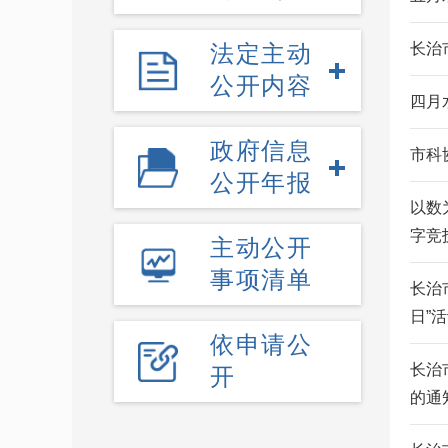
法定主动
长治
公开内容
四月
政府信息
市科
公开年报
以数
字竞
主动公开
事项清单
长治
日”活
依申请公
长治
开
的通