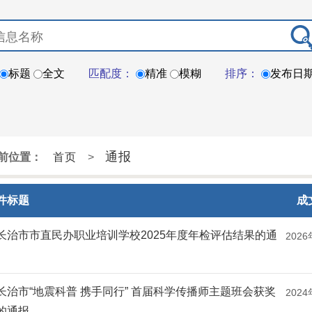
标题
全文
匹配度：
精准
模糊
排序：
发布日
通报
前位置：
首页
>
件标题
成
长治市市直民办职业培训学校2025年度年检评估结果的通
2026
长治市“地震科普 携手同行” 首届科学传播师主题班会获奖
2024
的通报