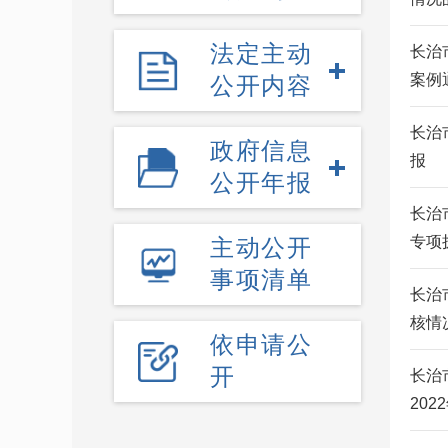
法定主动
长治
案例
公开内容
长治
政府信息
报
公开年报
长治
专项
主动公开
事项清单
长治
核情
依申请公
开
长治
202