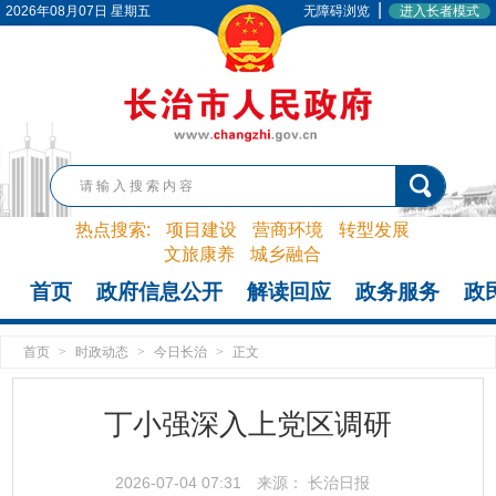
|
2026年08月07日 星期五
无障碍浏览
进入长者模式
热点搜索:
项目建设
营商环境
转型发展
文旅康养
城乡融合
首页
政府信息公开
解读回应
政务服务
政
首页
>
时政动态
>
今日长治
>
正文
丁小强深入上党区调研
2026-07-04 07:31
来源： 长治日报