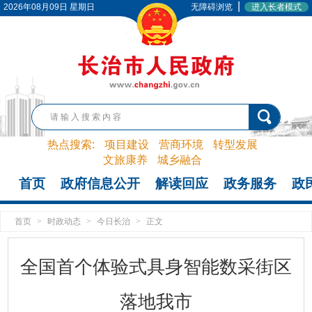
|
2026年08月09日 星期日
无障碍浏览
进入长者模式
热点搜索:
项目建设
营商环境
转型发展
文旅康养
城乡融合
首页
政府信息公开
解读回应
政务服务
政
首页
>
时政动态
>
今日长治
>
正文
全国首个体验式具身智能数采街区
落地我市