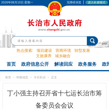
|
2026年08月10日 星期一
无障碍浏览
进入长者模式
热点搜索:
项目建设
营商环境
转型发展
文旅康养
城乡融合
首页
政府信息公开
解读回应
政务服务
政
首页
>
时政动态
>
今日长治
>
正文
丁小强主持召开省十七运长治市筹
备委员会会议