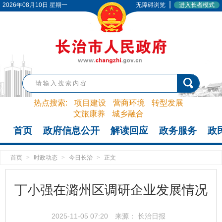
|
2026年08月10日 星期一
无障碍浏览
进入长者模式
热点搜索:
项目建设
营商环境
转型发展
文旅康养
城乡融合
首页
政府信息公开
解读回应
政务服务
政
首页
>
时政动态
>
今日长治
>
正文
丁小强在潞州区调研企业发展情况
2025-11-05 07:20
来源： 长治日报