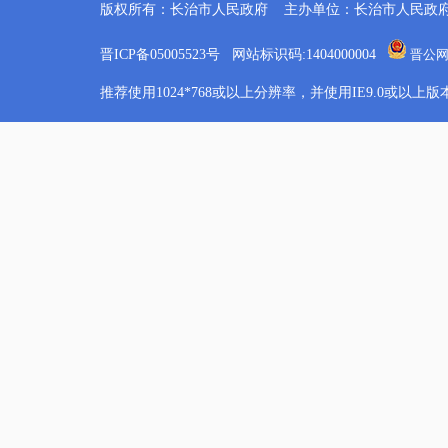
版权所有：长治市人民政府 主办单位：长治市人民政
4
长治市文化和旅游局
1
长治市卫生健康委员会
晋ICP备05005523号 网站标识码:1404000004
晋公网安
1
长治市退役军人事务局
推荐使用1024*768或以上分辨率，并使用IE9.0或以
4
长治市市场监督管理局
1
长治市体育局
1
长治市统计局
1
长治市医疗保障局
1
长治市住房公积金管理中心
24
长治市行政审批服务管理局
1
长治市人民政府金融工作办公室
1
长治市能源局
1
长治市人民防空办公室
1
长治市园林绿化中心
1
长治市供销合作社联合社
1
长治市现代农业发展中心
1
长治市人民政府招商局