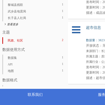
发布时间：2021-
1
黎城县残联
更新时间：2021-
1
武乡县地震局
描述：成品
1
长子县人社局
4
长治市发展和改革委员会
超市信息
1
沁县医保局
主题
1
上党区农机中心
2
数据量：3823
民政、社区
1
长治市教育局
开放状态：
数据使用方式
4
长治市科学技术局
来源部门：长
所属主题：质
1
长治市工业和信息化局
1
数据集
所属行业：公
1
长治市民政局
1
API
发布时间：2020-
2
长治市人力资源和社会保障局
1
地图
更新时间：2020-
2
长治市生态环境局
描述：超市
数据格式
1
长治市交通运输局
1
XLS
1
长治市水利局
联系我们
服
2
长治市农业农村局
1
长治市商务局