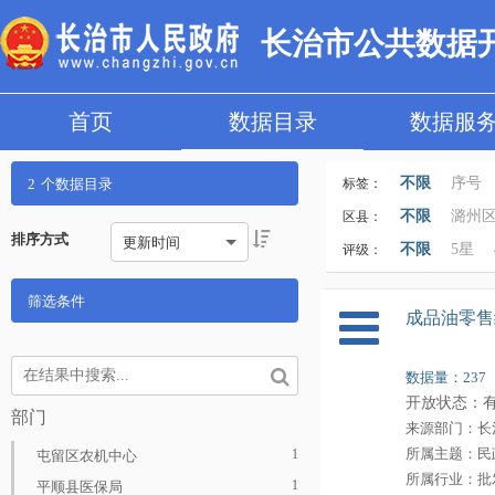
长治市公共数据
首页
数据目录
数据服
不限
序号
2
个数据目录
标签：
数据更新时间
不限
潞州
区县：
排序方式
更新时间
科技、教育
沁源县
不限
5星
评级：
类型
身份
筛选条件
成品油零售
数据量：237
开放状态：
部门
来源部门：长
所属主题：民
1
屯留区农机中心
所属行业：批
1
平顺县医保局