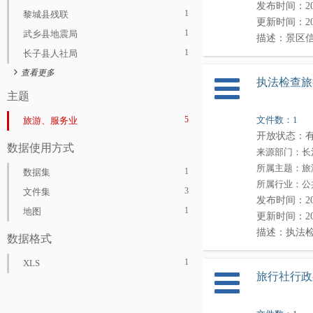
发布时间：2024-
1
黎城县残联
更新时间：2024-
1
武乡县地震局
描述：景区
1
长子县人社局
4
长治市发展和改革委员会
执法检查旅
1
沁县医保局
主题
1
上党区农机中心
5
文件数：1
旅游、服务业
1
长治市教育局
开放状态：
数据使用方式
4
长治市科学技术局
来源部门：长
所属主题：旅
1
长治市工业和信息化局
1
数据集
所属行业：公
1
长治市民政局
3
文件集
发布时间：2023-
2
长治市人力资源和社会保障局
1
地图
更新时间：2023-
2
长治市生态环境局
描述：执法
数据格式
1
长治市交通运输局
1
XLS
1
长治市水利局
旅行社行政
2
长治市农业农村局
1
长治市商务局