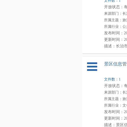
文件数：1
4
长治市文化和旅游局
开放状态：
1
来源部门：长
长治市卫生健康委员会
所属主题：旅
1
长治市退役军人事务局
所属行业：公
4
长治市市场监督管理局
发布时间：2023-
1
长治市体育局
更新时间：2023-
1
长治市统计局
描述：长治
1
长治市医疗保障局
1
长治市住房公积金管理中心
景区信息管
24
长治市行政审批服务管理局
1
长治市人民政府金融工作办公室
文件数：1
1
长治市能源局
开放状态：
来源部门：长
1
长治市人民防空办公室
所属主题：旅
1
长治市园林绿化中心
所属行业：文
1
长治市供销合作社联合社
发布时间：2021-
1
长治市现代农业发展中心
更新时间：2021-
1
长治市人民政府招商局
描述：景区