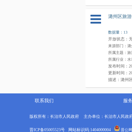
1
长治市城镇集体工业联合社
1
长治市档案馆
潞州区旅游
3
长治市人民政府信息中心
1
长治市地方志办公室
数据量：13
1
国家税务总局长治市税务局
开放状态：
来源部门：潞
2
国网山西省电力公司长治供电公司
所属主题：旅
1
长治市气象局
所属行业：水
1
长治市潞城区
发布时间：2020-
1
壶关县
更新时间：2020-
描述：潞州
1
平顺县
12
黎城县
1
襄垣县
联系我们
服
1
长治市沁源县
1
潞州区文旅局
版权所有：长治市人民政府 主办单位：长治市人民政
晋ICP备05005523号 网站标识码:1404000004
晋公网安