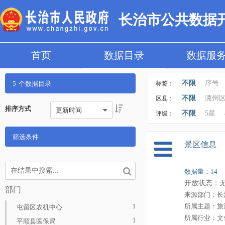
长治市公共数据
首页
数据目录
数据服
不限
序号
5
个数据目录
标签：
数据更新时间
不限
潞州
区县：
排序方式
更新时间
科技、教育
沁源县
不限
5星
评级：
类型
身份
筛选条件
景区信息
数据量：14
开放状态：
部门
来源部门：长
所属主题：旅
1
屯留区农机中心
所属行业：文
1
平顺县医保局