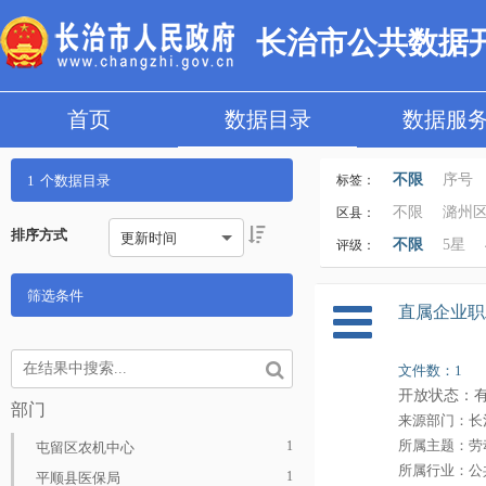
长治市公共数据
首页
数据目录
数据服
不限
序号
1
个数据目录
标签：
数据更新时间
不限
潞州
区县：
排序方式
更新时间
科技、教育
沁源县
不限
5星
评级：
类型
身份
筛选条件
直属企业职
文件数：1
开放状态：
部门
来源部门：长
所属主题：劳
1
屯留区农机中心
所属行业：公
1
平顺县医保局