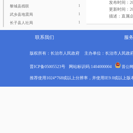
发布时间：2020-
1
黎城县残联
更新时间：2020-
1
武乡县地震局
描述：直属
1
长子县人社局
4
长治市发展和改革委员会
联系我们
服
1
沁县医保局
主题
1
上党区农机中心
6
科技、教育
版权所有：长治市人民政府 主办单位：长治市人民政
1
长治市教育局
5
企业登记监管
4
长治市科学技术局
晋ICP备05005523号 网站标识码:1404000004
晋公网安
7
劳动、人事
1
长治市工业和信息化局
6
经济管理
推荐使用1024*768或以上分辨率，并使用IE9.0或以
1
长治市民政局
1
工业
2
长治市人力资源和社会保障局
13
交通
2
长治市生态环境局
3
卫生健康
数据使用方式
1
长治市交通运输局
2
文化、体育
36
数据集
1
长治市水利局
5
旅游、服务业
58
文件集
2
长治市农业农村局
2
民政、社区
29
API
1
长治市商务局